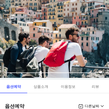
옵션예약
상품소개
이용정보
리뷰
옵션예약
다른날짜