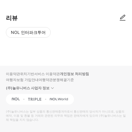
리뷰
NOL 인터파크투어
NOL
별
사
에서
점
진/
작성
높
동
된
은
영
리뷰
순
상
이용약관
위치기반서비스 이용약관
개인정보 처리방침
입니
여행자보험 가입안내
여행약관
분쟁해결기준
다.
(주)놀유니버스 사업자 정보
별
사
NOL
Triple
Interpark Global
점
진/
높
동
(주)놀유니버스
는 일부 상품의 통신판매중개자로서 통신판매의 당사자가 아니므로, 상품의
예약, 이용 및 환불 등 거래와 관련된 의무와 책임은 판매자에게 있으며
은
영
(주)놀유니버스
는 일
체 책임을 지지 않습니다.
순
상