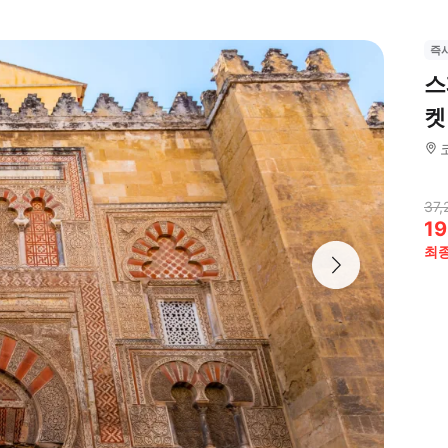
즉
스
켓
37,
19
최