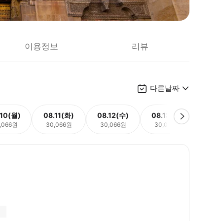
이용정보
리뷰
다른날짜
.10(월)
08.11(화)
08.12(수)
08.13(목)
08.
,066원
30,066원
30,066원
30,066원
30,