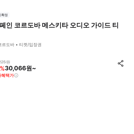
시확정
페인 코르도바 메스키타 오디오 가이드 티
코르도바
티켓/입장권
225
원
30,066원~
%
종혜택가