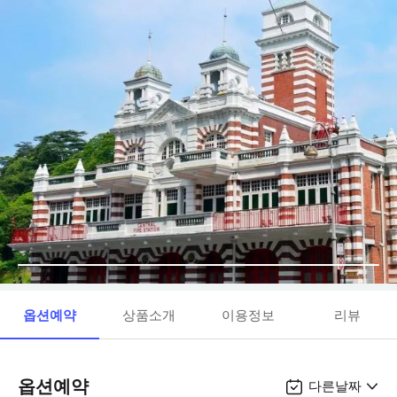
옵션예약
상품소개
이용정보
리뷰
옵션예약
다른날짜