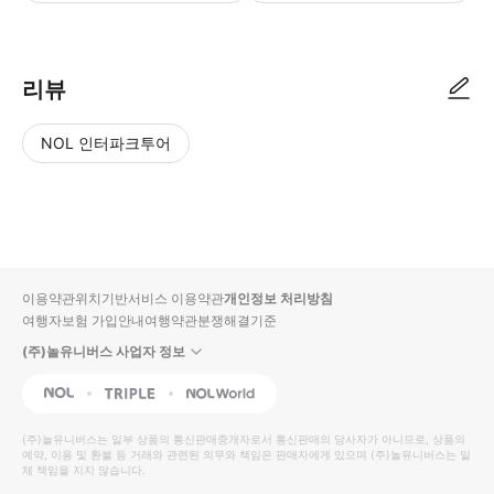
리뷰
NOL 인터파크투어
NOL
별
사
에서
점
진/
작성
높
동
된
은
영
리뷰
순
상
이용약관
위치기반서비스 이용약관
개인정보 처리방침
입니
여행자보험 가입안내
여행약관
분쟁해결기준
다.
(주)놀유니버스 사업자 정보
별
사
NOL
Triple
Interpark Global
점
진/
높
동
(주)놀유니버스
는 일부 상품의 통신판매중개자로서 통신판매의 당사자가 아니므로, 상품의
예약, 이용 및 환불 등 거래와 관련된 의무와 책임은 판매자에게 있으며
은
영
(주)놀유니버스
는 일
체 책임을 지지 않습니다.
순
상