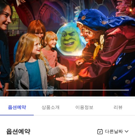
옵션예약
상품소개
이용정보
리뷰
옵션예약
다른날짜