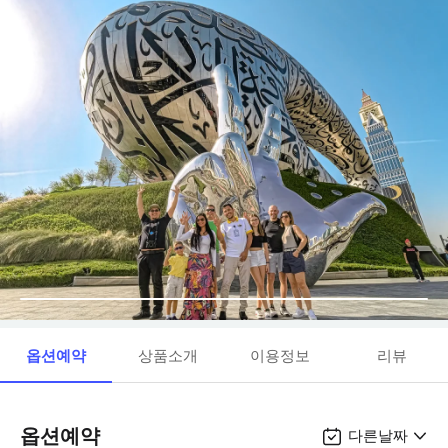
옵션예약
상품소개
이용정보
리뷰
옵션예약
다른날짜