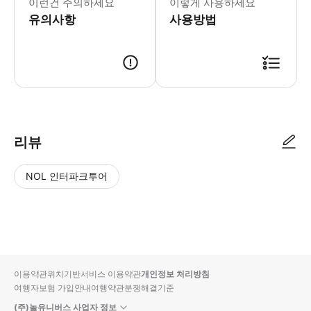
이런건 주의하세요
이렇게 사용하세요
유의사항
사용방법
리뷰
NOL 인터파크투어
NOL
별
사
에서
점
진/
작성
높
동
된
은
영
리뷰
순
상
이용약관
위치기반서비스 이용약관
개인정보 처리방침
입니
여행자보험 가입안내
여행약관
분쟁해결기준
다.
(주)놀유니버스 사업자 정보