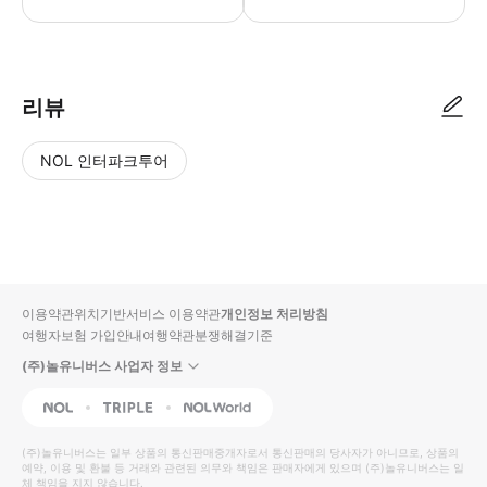
▶ 사용방법 * 포함된 관광지에서 사용할 수 있도록 스마트폰 티켓을 보여주세요. ▶ 구
리뷰
NOL 인터파크투어
NOL
별
사
에서
점
진/
작성
높
동
된
은
영
리뷰
순
상
이용약관
위치기반서비스 이용약관
개인정보 처리방침
입니
여행자보험 가입안내
여행약관
분쟁해결기준
다.
(주)놀유니버스 사업자 정보
별
사
NOL
Triple
Interpark Global
점
진/
높
동
(주)놀유니버스
는 일부 상품의 통신판매중개자로서 통신판매의 당사자가 아니므로, 상품의
예약, 이용 및 환불 등 거래와 관련된 의무와 책임은 판매자에게 있으며
은
영
(주)놀유니버스
는 일
체 책임을 지지 않습니다.