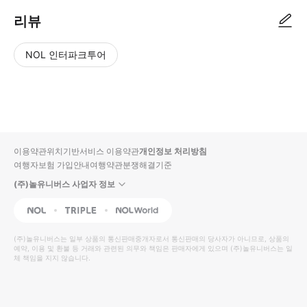
리뷰
NOL 인터파크투어
NOL
별
사
에서
점
진/
작성
높
동
된
은
영
리뷰
순
상
이용약관
위치기반서비스 이용약관
개인정보 처리방침
입니
여행자보험 가입안내
여행약관
분쟁해결기준
다.
(주)놀유니버스 사업자 정보
별
사
NOL
Triple
Interpark Global
점
진/
높
동
(주)놀유니버스
는 일부 상품의 통신판매중개자로서 통신판매의 당사자가 아니므로, 상품의
예약, 이용 및 환불 등 거래와 관련된 의무와 책임은 판매자에게 있으며
은
영
(주)놀유니버스
는 일
체 책임을 지지 않습니다.
순
상