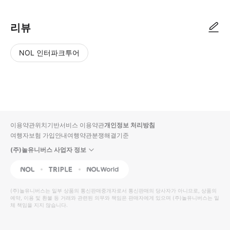
리뷰
NOL 인터파크투어
NOL
별
사
에서
점
진/
작성
높
동
된
은
영
리뷰
순
상
이용약관
위치기반서비스 이용약관
개인정보 처리방침
입니
여행자보험 가입안내
여행약관
분쟁해결기준
다.
(주)놀유니버스 사업자 정보
별
사
NOL
Triple
Interpark Global
점
진/
높
동
(주)놀유니버스
는 일부 상품의 통신판매중개자로서 통신판매의 당사자가 아니므로, 상품의
예약, 이용 및 환불 등 거래와 관련된 의무와 책임은 판매자에게 있으며
은
영
(주)놀유니버스
는 일
체 책임을 지지 않습니다.
순
상