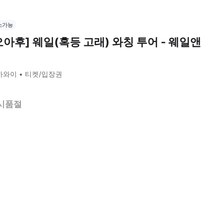
소가능
오아후] 웨일(혹등 고래) 와칭 투어 - 웨일앤
하와이
티켓/입장권
시품절