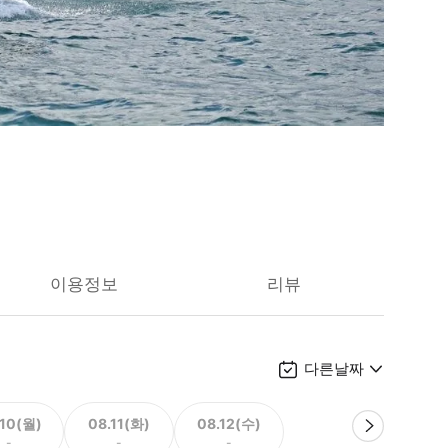
이용정보
리뷰
다른날짜
.10(월)
08.11(화)
08.12(수)
-
-
-