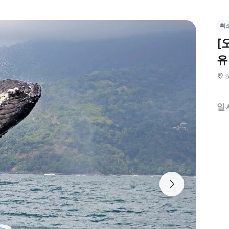
취
[
유
일