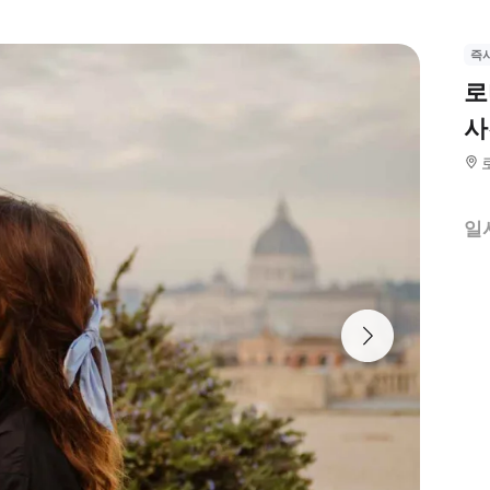
즉
로
사
일