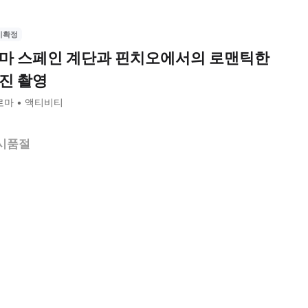
시확정
마 스페인 계단과 핀치오에서의 로맨틱한
진 촬영
로마
액티비티
시품절