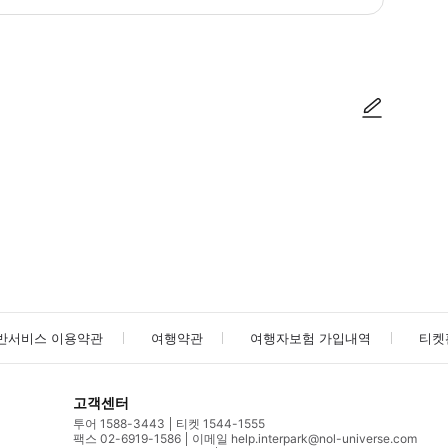
방법을 확인한 후 이용해 주시기 바랍니다. ● 48시간 이내에 바우처를 받지 
사진/동영상
사진/동영상
반서비스 이용약관
여행약관
여행자보험 가입내역
티켓
고객센터
투어 1588-3443
티켓 1544-1555
팩스 02-6919-1586
이메일 help.interpark@nol-universe.com