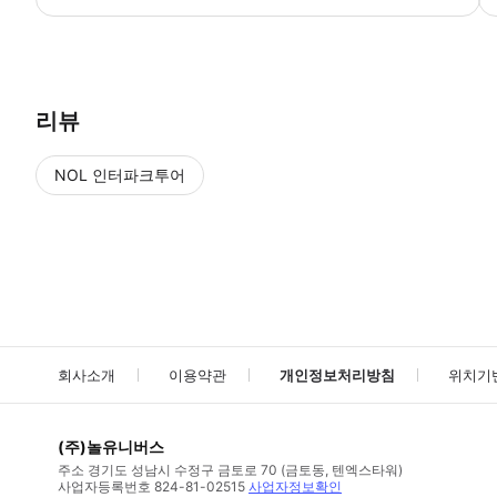
● 예약접수 후 확정이 되면 이용가능합니다. ● 바우처에 안내된 사용 
리뷰
NOL 인터파크투어
NOL
에서 작성된 리뷰 입니다.
별점 높은순
별점 높은순
회사소개
이용약관
개인정보처리방침
위치기
(주)놀유니버스
주소
경기도 성남시 수정구 금토로 70 (금토동, 텐엑스타워)
사업자등록번호
824-81-02515
사업자정보확인