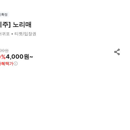
시확정
제주] 노리매
서귀포
티켓/입장권
00
원
4,000원~
0
%
종혜택가