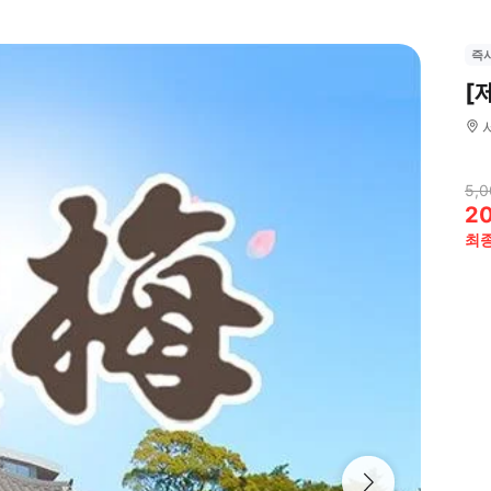
즉
[
5,0
2
최