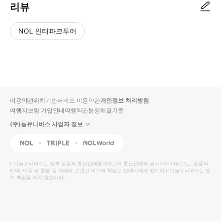
리뷰
NOL 인터파크투어
NOL
별
사
에서
점
진/
작성
높
동
된
은
영
리뷰
순
상
이용약관
위치기반서비스 이용약관
개인정보 처리방침
입니
여행자보험 가입안내
여행약관
분쟁해결기준
다.
(주)놀유니버스 사업자 정보
별
사
NOL
Triple
Interpark Global
점
진/
높
동
(주)놀유니버스
는 일부 상품의 통신판매중개자로서 통신판매의 당사자가 아니므로, 상품의
예약, 이용 및 환불 등 거래와 관련된 의무와 책임은 판매자에게 있으며
은
영
(주)놀유니버스
는 일
체 책임을 지지 않습니다.
순
상