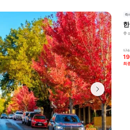
즉
한
174
19
최