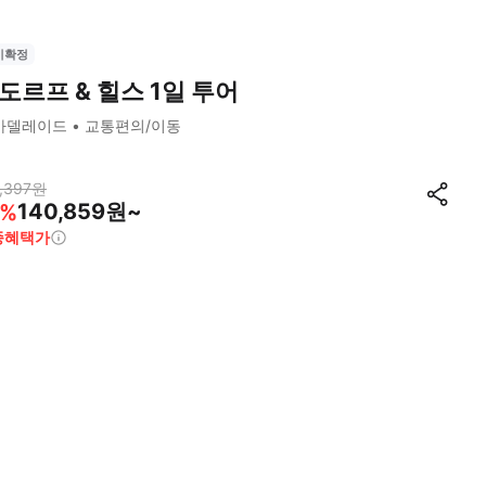
시확정
도르프 & 힐스 1일 투어
아델레이드
교통편의/이동
,397
원
140,859원~
%
종혜택가