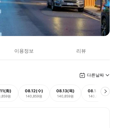
이용정보
리뷰
다른날짜
.11(화)
08.12(수)
08.13(목)
08.14(금)
08.
0,859원
140,859원
140,859원
140,859원
140