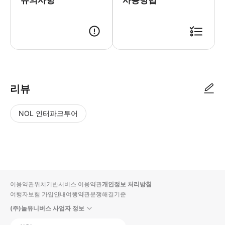
리뷰
NOL 인터파크투어
NOL
별
사
에서
점
진/
작성
높
동
된
은
영
리뷰
순
상
이용약관
위치기반서비스 이용약관
개인정보 처리방침
입니
여행자보험 가입안내
여행약관
분쟁해결기준
다.
(주)놀유니버스 사업자 정보
별
사