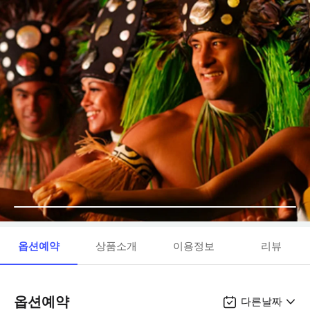
옵션예약
상품소개
이용정보
리뷰
옵션예약
다른날짜