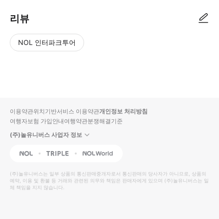
리뷰
NOL 인터파크투어
NOL
별
사
에서
점
진/
작성
높
동
된
은
영
리뷰
순
상
이용약관
위치기반서비스 이용약관
개인정보 처리방침
입니
여행자보험 가입안내
여행약관
분쟁해결기준
다.
(주)놀유니버스 사업자 정보
별
사
NOL
Triple
Interpark Global
점
진/
높
동
(주)놀유니버스
는 일부 상품의 통신판매중개자로서 통신판매의 당사자가 아니므로, 상품의
예약, 이용 및 환불 등 거래와 관련된 의무와 책임은 판매자에게 있으며
은
영
(주)놀유니버스
는 일
체 책임을 지지 않습니다.
순
상