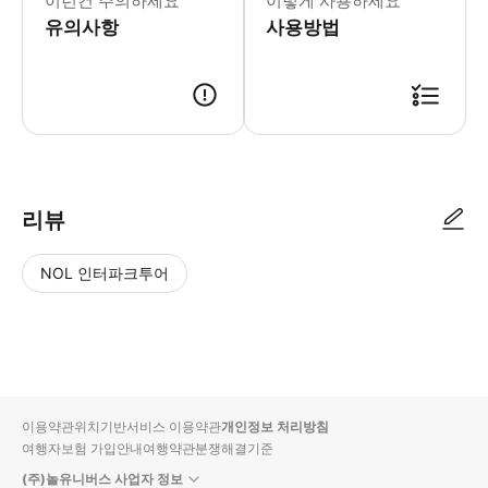
이런건 주의하세요
이렇게 사용하세요
유의사항
사용방법
1.출발 전날 19: 00-21: 00 사이에 일정 확인서를 발송하여 출발 시간
리뷰
NOL 인터파크투어
NOL
별
사
에서
점
진/
작성
높
동
된
은
영
리뷰
순
상
이용약관
위치기반서비스 이용약관
개인정보 처리방침
입니
여행자보험 가입안내
여행약관
분쟁해결기준
다.
(주)놀유니버스 사업자 정보