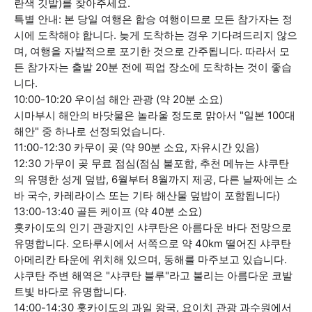
란색 깃발)를 찾아주세요.
특별 안내: 본 당일 여행은 합승 여행이므로 모든 참가자는 정
시에 도착해야 합니다. 늦게 도착하는 경우 기다려드리지 않으
며, 여행을 자발적으로 포기한 것으로 간주됩니다. 따라서 모
든 참가자는 출발 20분 전에 픽업 장소에 도착하는 것이 좋습
니다.
10:00-10:20 우이섬 해안 관광 (약 20분 소요)
시마부시 해안의 바닷물은 놀라울 정도로 맑아서 "일본 100대
해안" 중 하나로 선정되었습니다.
11:00-12:30 카무이 곶 (약 90분 소요, 자유시간 있음)
12:30 가무이 곶 무료 점심(점심 불포함, 추천 메뉴는 샤쿠탄
의 유명한 성게 덮밥, 6월부터 8월까지 제공, 다른 날짜에는 소
바 국수, 카레라이스 또는 기타 해산물 덮밥이 포함됩니다)
13:00-13:40 골든 케이프 (약 40분 소요)
홋카이도의 인기 관광지인 샤쿠탄은 아름다운 바다 전망으로
유명합니다. 오타루시에서 서쪽으로 약 40km 떨어진 샤쿠탄
아메리칸 타운에 위치해 있으며, 동해를 마주보고 있습니다.
샤쿠탄 주변 해역은 "샤쿠탄 블루"라고 불리는 아름다운 코발
트빛 바다로 유명합니다.
14:00-14:30 홋카이도의 과일 왕국, 요이치 관광 과수원에서