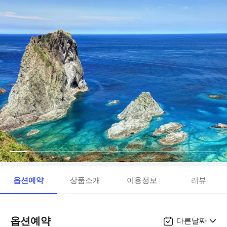
옵션예약
상품소개
이용정보
리뷰
옵션예약
다른날짜