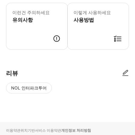
[단독투어] 성인 2인 이상부터 예약 가능
이런건 주의하세요
이렇게 사용하세요
유의사항
사용방법
• 예약 시 1일 내로 카카오톡 알림톡이 전송됩니다. • 해당 알림톡 확인 
리뷰
NOL 인터파크투어
NOL
별
사
에서
점
진/
작성
높
동
된
은
영
리뷰
순
상
이용약관
위치기반서비스 이용약관
개인정보 처리방침
입니