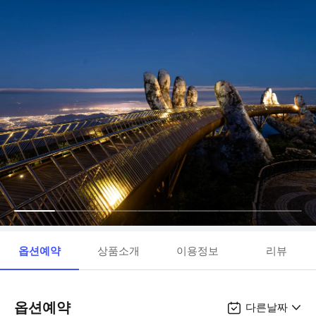
옵션예약
상품소개
이용정보
리뷰
옵션예약
다른날짜