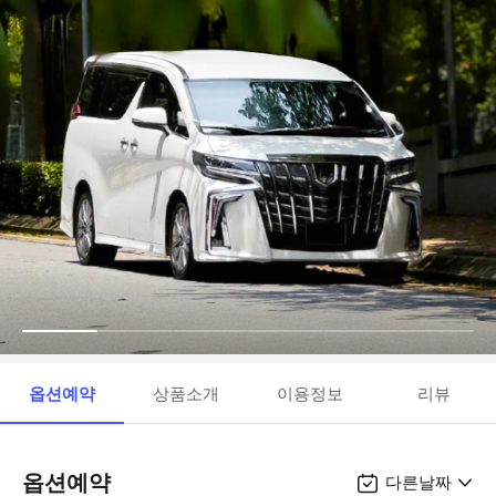
옵션예약
상품소개
이용정보
리뷰
옵션예약
다른날짜