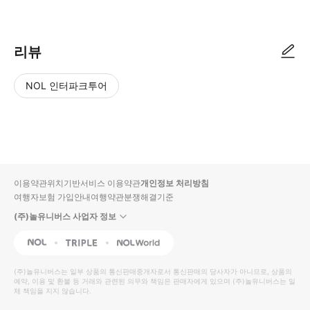
예약 확정부터 전날 픽업까지 모두 로컬페이지 카카오톡 알림톡과 발리 투
리뷰
NOL 인터파크투어
NOL
별
사
에서
점
진/
작성
높
동
된
은
영
리뷰
순
상
이용약관
위치기반서비스 이용약관
개인정보 처리방침
입니
여행자보험 가입안내
여행약관
분쟁해결기준
다.
(주)놀유니버스 사업자 정보
별
사
NOL
Triple
Interpark Global
점
진/
높
동
(주)놀유니버스
는 일부 상품의 통신판매중개자로서 통신판매의 당사자가 아니므로, 상품의
예약, 이용 및 환불 등 거래와 관련된 의무와 책임은 판매자에게 있으며
은
영
(주)놀유니버스
는 일
체 책임을 지지 않습니다.
순
상