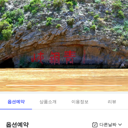
옵션예약
상품소개
이용정보
리뷰
옵션예약
다른날짜