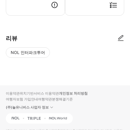
리뷰
NOL 인터파크투어
NOL
별
사
에서
점
진/
작성
높
동
된
은
영
리뷰
순
상
이용약관
위치기반서비스 이용약관
개인정보 처리방침
입니
여행자보험 가입안내
여행약관
분쟁해결기준
다.
(주)놀유니버스 사업자 정보
별
사
NOL
Triple
Interpark Global
점
진/
높
동