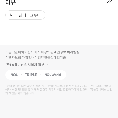
리뷰
NOL 인터파크투어
NOL
별
사
에서
점
진/
작성
높
동
된
은
영
리뷰
순
상
이용약관
위치기반서비스 이용약관
개인정보 처리방침
입니
여행자보험 가입안내
여행약관
분쟁해결기준
다.
(주)놀유니버스 사업자 정보
별
사
NOL
Triple
Interpark Global
점
진/
높
동
(주)놀유니버스
는 일부 상품의 통신판매중개자로서 통신판매의 당사자가 아니므로, 상품의
예약, 이용 및 환불 등 거래와 관련된 의무와 책임은 판매자에게 있으며
은
영
(주)놀유니버스
는 일
체 책임을 지지 않습니다.
순
상