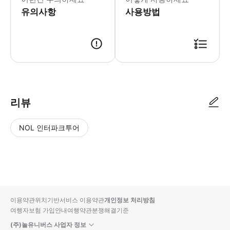
유의사항
사용방법
리뷰
NOL 인터파크투어
NOL
별
사
에서
점
진/
작성
높
동
된
은
영
리뷰
순
상
이용약관
위치기반서비스 이용약관
개인정보 처리방침
입니
여행자보험 가입안내
여행약관
분쟁해결기준
다.
(주)놀유니버스 사업자 정보