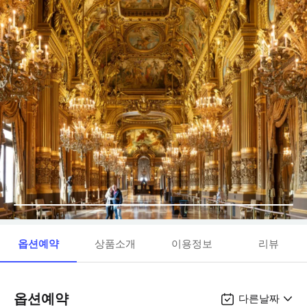
옵션예약
상품소개
이용정보
리뷰
옵션예약
다른날짜