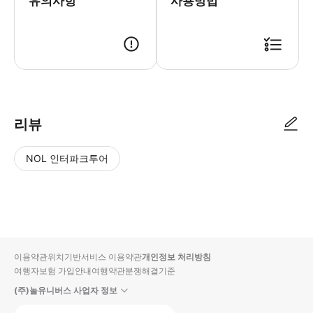
유의사항
사용방법
리뷰
NOL 인터파크투어
NOL
별
사
에서
점
진/
작성
높
동
된
은
영
리뷰
순
상
이용약관
위치기반서비스 이용약관
개인정보 처리방침
입니
여행자보험 가입안내
여행약관
분쟁해결기준
다.
(주)놀유니버스 사업자 정보