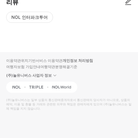
리뷰
NOL 인터파크투어
NOL
별
사
에서
점
진/
작성
높
동
된
은
영
리뷰
순
상
이용약관
위치기반서비스 이용약관
개인정보 처리방침
입니
여행자보험 가입안내
여행약관
분쟁해결기준
다.
(주)놀유니버스 사업자 정보
별
사
NOL
Triple
Interpark Global
점
진/
높
동
(주)놀유니버스
는 일부 상품의 통신판매중개자로서 통신판매의 당사자가 아니므로, 상품의
예약, 이용 및 환불 등 거래와 관련된 의무와 책임은 판매자에게 있으며
은
영
(주)놀유니버스
는 일
체 책임을 지지 않습니다.
순
상