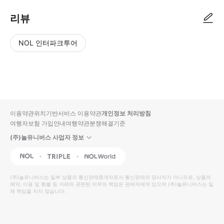
리뷰
NOL 인터파크투어
NOL
별
사
에서
점
진/
작성
높
동
된
은
영
리뷰
순
상
이용약관
위치기반서비스 이용약관
개인정보 처리방침
입니
여행자보험 가입안내
여행약관
분쟁해결기준
다.
(주)놀유니버스 사업자 정보
별
사
NOL
Triple
Interpark Global
점
진/
높
동
(주)놀유니버스
는 일부 상품의 통신판매중개자로서 통신판매의 당사자가 아니므로, 상품의
예약, 이용 및 환불 등 거래와 관련된 의무와 책임은 판매자에게 있으며
은
영
(주)놀유니버스
는 일
체 책임을 지지 않습니다.
순
상