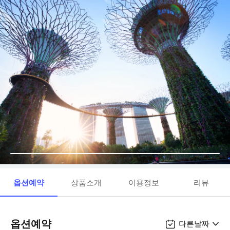
옵션예약
상품소개
이용정보
리뷰
옵션예약
다른날짜