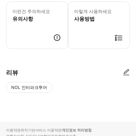
* 가든스 바이 더 베이의 화려함을 사
이런건 주의하세요
이렇게 사용하세요
유의사항
사용방법
리뷰
NOL 인터파크투어
NOL
별
사
에서
점
진/
작성
높
동
된
은
영
리뷰
순
상
이용약관
위치기반서비스 이용약관
개인정보 처리방침
입니