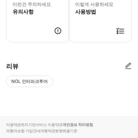
이런건 주의하세요
이렇게 사용하세요
유의사항
사용방법
● 예약접수 후 확정이 되면 이용가능합니다. ● 바우처에 안내된 사용 방법
리뷰
NOL 인터파크투어
NOL
별
사
에서
점
진/
작성
높
동
된
은
영
리뷰
순
상
이용약관
위치기반서비스 이용약관
개인정보 처리방침
입니
여행자보험 가입안내
여행약관
분쟁해결기준
다.