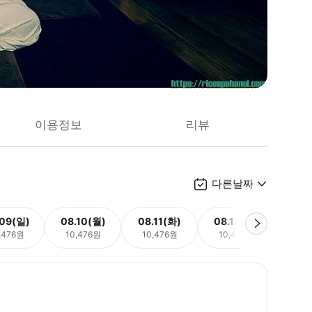
이용정보
리뷰
다른날짜
.09(일)
08.10(월)
08.11(화)
08.12(수)
08.
,476원
10,476원
10,476원
10,476원
10,