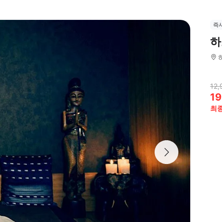
즉
하
12,
19
최