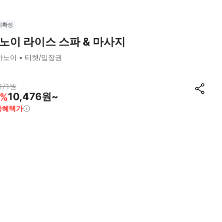
시확정
노이 라이스 스파 & 마사지
하노이
티켓/입장권
971
원
10,476원~
%
종혜택가