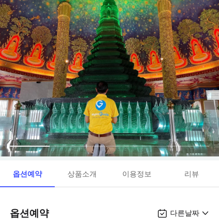
옵션예약
상품소개
이용정보
리뷰
옵션예약
다른날짜