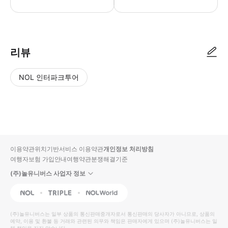
가이드에게 전자 증빙서류를 보여주세요. (*집합 장소에서 MyProGuide
리뷰
NOL 인터파크투어
NOL
별
사
에서
점
진/
작성
높
동
된
은
영
리뷰
순
상
이용약관
위치기반서비스 이용약관
개인정보 처리방침
입니
여행자보험 가입안내
여행약관
분쟁해결기준
다.
(주)놀유니버스 사업자 정보
별
사
NOL
Triple
Interpark Global
점
진/
높
동
(주)놀유니버스
는 일부 상품의 통신판매중개자로서 통신판매의 당사자가 아니므로, 상품의
예약, 이용 및 환불 등 거래와 관련된 의무와 책임은 판매자에게 있으며
은
영
(주)놀유니버스
는 일