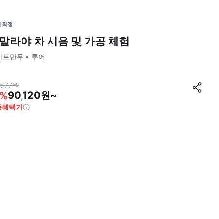
시확정
말라야 차 시음 및 가공 체험
카트만두
투어
,577
원
90,120원~
%
종혜택가