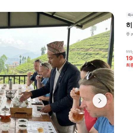
즉
히
111
19
최