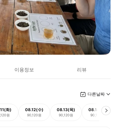
이용정보
리뷰
다른날짜
.11(화)
08.12(수)
08.13(목)
08.14(금)
08.
,120원
90,120원
90,120원
90,120원
90,