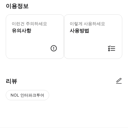
이용정보
이 체험은 10세 미만의 어린이에게는 적
이런건 주의하세요
이렇게 사용하세요
유의사항
사용방법
● 예약접수 후 확정이 되면 이용가능합니다. ● 바우처에 안내된 사용 방법
리뷰
NOL 인터파크투어
NOL
별
사
에서
점
진/
작성
높
동
된