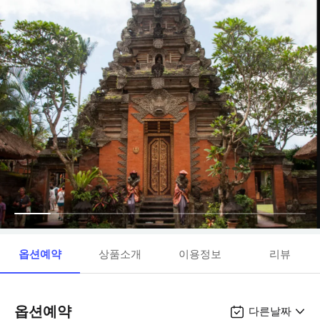
옵션예약
상품소개
이용정보
리뷰
옵션예약
다른날짜