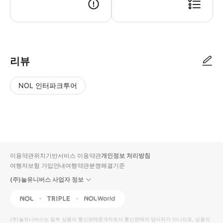
1) 원하시는 일정에 예약 접수해 주세요. 2) 고객님 정보 확인 후 예약 
리뷰
NOL 인터파크투어
NOL
별
사
에서
점
진/
작성
높
동
된
은
영
리뷰
순
상
이용약관
위치기반서비스 이용약관
개인정보 처리방침
입니
여행자보험 가입안내
여행약관
분쟁해결기준
다.
(주)놀유니버스 사업자 정보
별
사
NOL
Triple
Interpark Global
점
진/
높
동
(주)놀유니버스
는 일부 상품의 통신판매중개자로서 통신판매의 당사자가 아니므로, 상품의