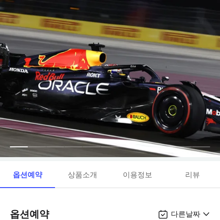
옵션예약
상품소개
이용정보
리뷰
옵션예약
다른날짜