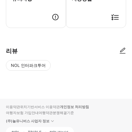
● 예약접수 후 확정이 되면 이용가능합니다. ● 바우처에 안내된 사용 방법
리뷰
NOL 인터파크투어
NOL
별
사
에서
점
진/
작성
높
동
된
은
영
리뷰
순
상
이용약관
위치기반서비스 이용약관
개인정보 처리방침
입니
여행자보험 가입안내
여행약관
분쟁해결기준
다.
(주)놀유니버스 사업자 정보
별
사