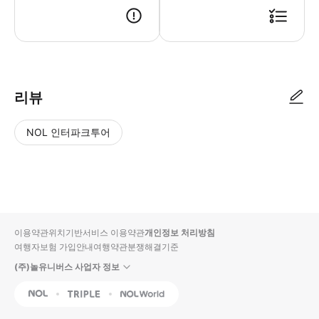
리뷰
NOL 인터파크투어
NOL
별
사
에서
점
진/
작성
높
동
된
은
영
리뷰
순
상
이용약관
위치기반서비스 이용약관
개인정보 처리방침
입니
여행자보험 가입안내
여행약관
분쟁해결기준
다.
(주)놀유니버스 사업자 정보
별
사
NOL
Triple
Interpark Global
점
진/