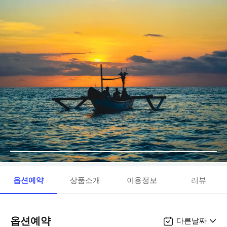
옵션예약
상품소개
이용정보
리뷰
옵션예약
다른날짜