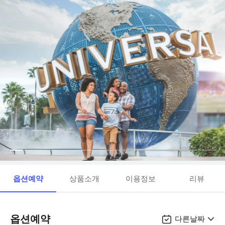
옵션예약
상품소개
이용정보
리뷰
옵션예약
다른날짜