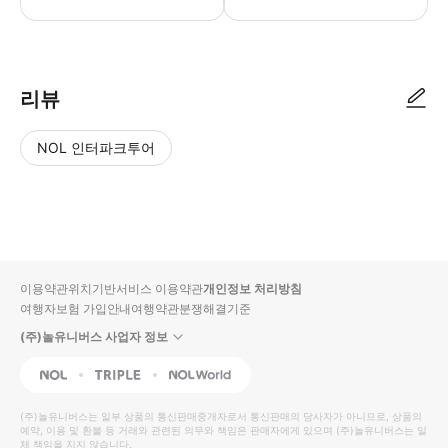
▶ 사용방법 * 다운로드한 티켓으로 예정된 출발 최소 20분 전에 마이애미 브
리뷰
NOL 인터파크투어
NOL
별
사
에서
점
진/
작성
높
동
된
은
영
리뷰
순
상
이용약관
위치기반서비스 이용약관
개인정보 처리방침
입니
여행자보험 가입안내
여행약관
분쟁해결기준
다.
(주)놀유니버스 사업자 정보
별
사
NOL
Triple
Interpark Global
점
진/
높
동
(주)놀유니버스
는 일부 상품의 통신판매중개자로서 통신판매의 당사자가 아니므로, 상품의
예약, 이용 및 환불 등 거래와 관련된 의무와 책임은 판매자에게 있으며
은
영
(주)놀유니버스
는 일
체 책임을 지지 않습니다.