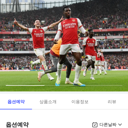
옵션예약
상품소개
이용정보
리뷰
옵션예약
다른날짜