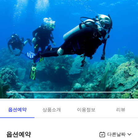
옵션예약
상품소개
이용정보
리뷰
옵션예약
다른날짜