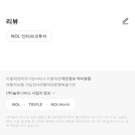
리뷰
NOL 인터파크투어
NOL
별
사
에서
점
진/
작성
높
동
된
은
영
리뷰
순
상
이용약관
위치기반서비스 이용약관
개인정보 처리방침
입니
여행자보험 가입안내
여행약관
분쟁해결기준
다.
(주)놀유니버스 사업자 정보
별
사
NOL
Triple
Interpark Global
점
진/
높
동
(주)놀유니버스
는 일부 상품의 통신판매중개자로서 통신판매의 당사자가 아니므로, 상품의
예약, 이용 및 환불 등 거래와 관련된 의무와 책임은 판매자에게 있으며
은
영
(주)놀유니버스
는 일
체 책임을 지지 않습니다.
순
상