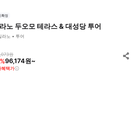
시확정
라노 두오모 테라스 & 대성당 투어
밀라노
투어
,073
원
96,174원~
%
종혜택가