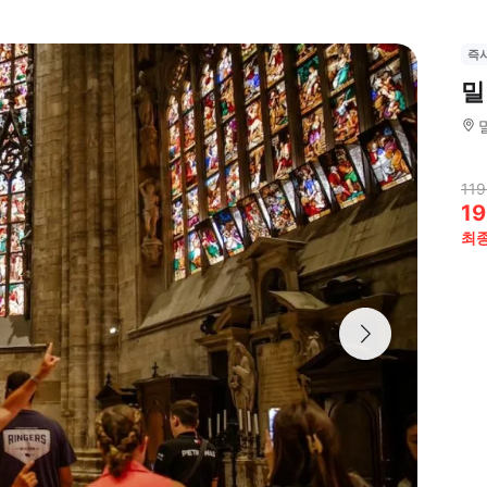
즉
밀
119
19
최