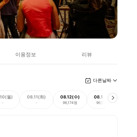
이용정보
리뷰
다른날짜
.10(월)
08.11(화)
08.12(수)
08.13(목)
08.
-
-
96,174원
96,174원