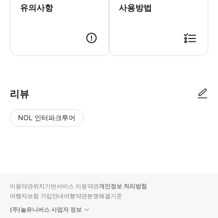
유의사항
사용방법
● 예약접수 후 확정이 되면 이용가능합니다. ● 바우처에 안내된 사용 방법
리뷰
NOL 인터파크투어
NOL
별
사
에서
점
진/
작성
높
동
된
은
영
리뷰
순
상
이용약관
위치기반서비스 이용약관
개인정보 처리방침
입니
여행자보험 가입안내
여행약관
분쟁해결기준
다.
(주)놀유니버스 사업자 정보