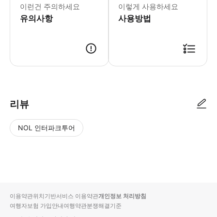
이런건 주의하세요
이렇게 사용하세요
유의사항
사용방법
● 예약접수 후 확정이 되면 이용가능합니다. ● 바우처에 안내된 사용 방법
리뷰
NOL 인터파크투어
NOL
별
사
에서
점
진/
작성
높
동
된
은
영
리뷰
순
상
이용약관
위치기반서비스 이용약관
개인정보 처리방침
입니
여행자보험 가입안내
여행약관
분쟁해결기준
다.