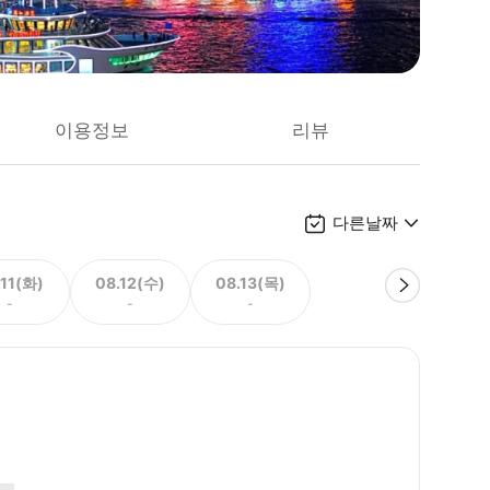
이용정보
리뷰
다른날짜
.11(화)
08.12(수)
08.13(목)
-
-
-