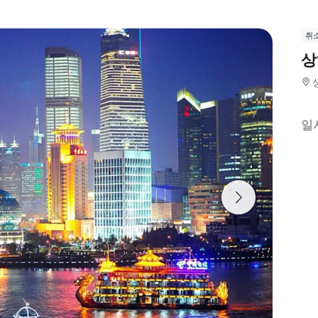
취
상
일