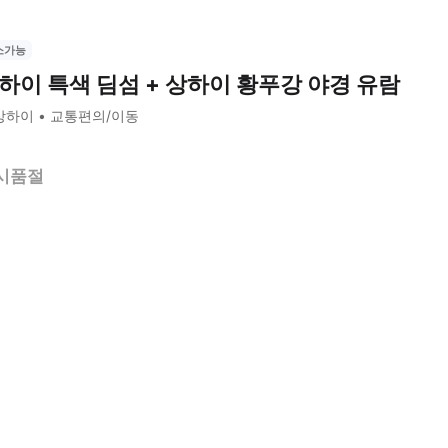
소가능
하이 특색 딤섬 + 상하이 황푸강 야경 유람
상하이
교통편의/이동
시품절