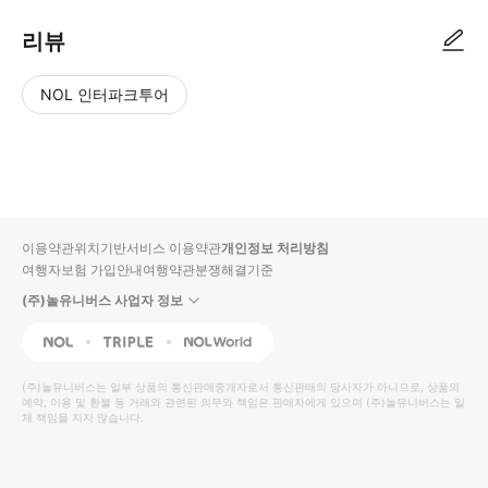
리뷰
NOL 인터파크투어
NOL
별
사
에서
점
진/
작성
높
동
된
은
영
리뷰
순
상
이용약관
위치기반서비스 이용약관
개인정보 처리방침
입니
여행자보험 가입안내
여행약관
분쟁해결기준
다.
(주)놀유니버스 사업자 정보
별
사
NOL
Triple
Interpark Global
점
진/
높
동
(주)놀유니버스
는 일부 상품의 통신판매중개자로서 통신판매의 당사자가 아니므로, 상품의
예약, 이용 및 환불 등 거래와 관련된 의무와 책임은 판매자에게 있으며
은
영
(주)놀유니버스
는 일
체 책임을 지지 않습니다.
순
상