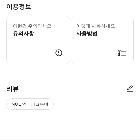
이용정보
음료는 자유롭게 가져가세요(레드 와인 제
이런건 주의하세요
이렇게 사용하세요
유의사항
사용방법
● 예약접수 후 확정이 되면 이용가능합니다. ● 바우처에 안내된 사용 방법
리뷰
NOL 인터파크투어
NOL
별
사
에서
점
진/
작성
높
동
된