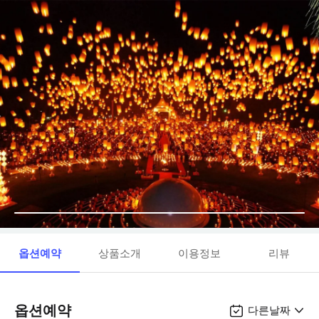
옵션예약
상품소개
이용정보
리뷰
옵션예약
다른날짜