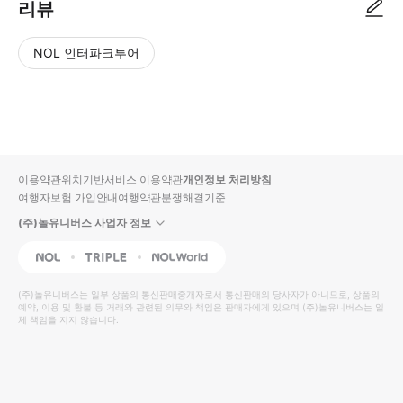
리뷰
NOL 인터파크투어
NOL
별
사
에서
점
진/
작성
높
동
된
은
영
리뷰
순
상
이용약관
위치기반서비스 이용약관
개인정보 처리방침
입니
여행자보험 가입안내
여행약관
분쟁해결기준
다.
(주)놀유니버스 사업자 정보
별
사
NOL
Triple
Interpark Global
점
진/
높
동
(주)놀유니버스
는 일부 상품의 통신판매중개자로서 통신판매의 당사자가 아니므로, 상품의
예약, 이용 및 환불 등 거래와 관련된 의무와 책임은 판매자에게 있으며
은
영
(주)놀유니버스
는 일
체 책임을 지지 않습니다.
순
상