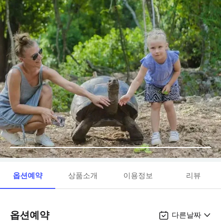
옵션예약
상품소개
이용정보
리뷰
옵션예약
다른날짜