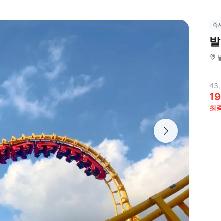
즉
발
43
19
최