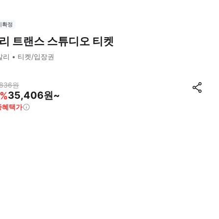
시확정
리 트랜스 스튜디오 티켓
발리
티켓/입장권
,836
원
35,406원~
%
종혜택가