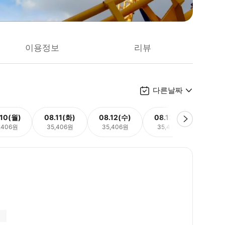
이용정보
리뷰
다른날짜
.10(월)
08.11(화)
08.12(수)
08.13(목)
08.
,406원
35,406원
35,406원
35,406원
35,