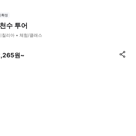
시확정
천수 투어
시칠리아
체험/클래스
2,265원~