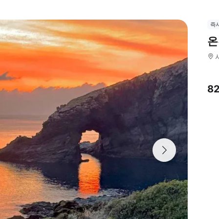
즉
온
8