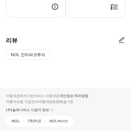
● 예약접수 후 확정이 되면 이용가능합니다. ● 바우처에 안내된 사용 방법
리뷰
NOL 인터파크투어
NOL
별
사
에서
점
진/
작성
높
동
된
은
영
리뷰
순
상
이용약관
위치기반서비스 이용약관
개인정보 처리방침
입니
여행자보험 가입안내
여행약관
분쟁해결기준
다.
(주)놀유니버스 사업자 정보
별
사
NOL
Triple
Interpark Global
점
진/