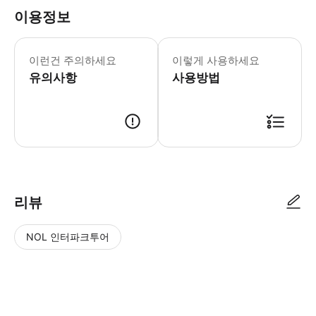
이용정보
필수 안내 -티켓 1장 당 바티칸 박물관
이런건 주의하세요
이렇게 사용하세요
유의사항
사용방법
리뷰
NOL 인터파크투어
NOL
별
사
에서
점
진/
작성
높
동
된