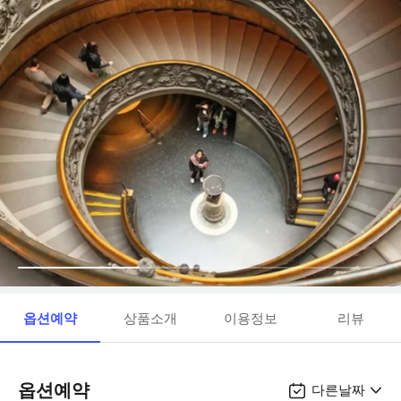
옵션예약
상품소개
이용정보
리뷰
옵션예약
다른날짜