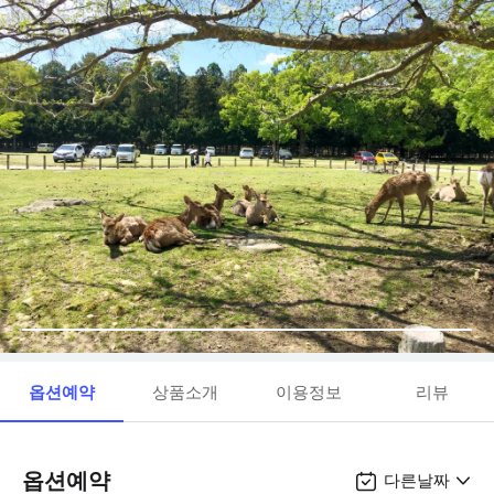
옵션예약
상품소개
이용정보
리뷰
옵션예약
다른날짜