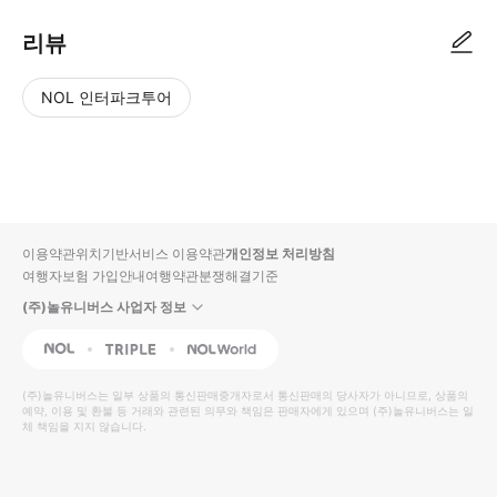
리뷰
NOL 인터파크투어
NOL
별
사
에서
점
진/
작성
높
동
된
은
영
리뷰
순
상
이용약관
위치기반서비스 이용약관
개인정보 처리방침
입니
여행자보험 가입안내
여행약관
분쟁해결기준
다.
(주)놀유니버스 사업자 정보
별
사
NOL
Triple
Interpark Global
점
진/
높
동
(주)놀유니버스
는 일부 상품의 통신판매중개자로서 통신판매의 당사자가 아니므로, 상품의
예약, 이용 및 환불 등 거래와 관련된 의무와 책임은 판매자에게 있으며
은
영
(주)놀유니버스
는 일
체 책임을 지지 않습니다.
순
상